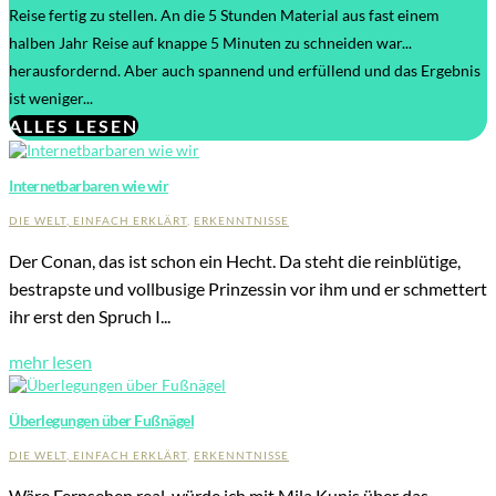
Reise fertig zu stellen. An die 5 Stunden Material aus fast einem
halben Jahr Reise auf knappe 5 Minuten zu schneiden war...
herausfordernd. Aber auch spannend und erfüllend und das Ergebnis
ist weniger...
ALLES LESEN
Internetbarbaren wie wir
DIE WELT, EINFACH ERKLÄRT
,
ERKENNTNISSE
Der Conan, das ist schon ein Hecht. Da steht die reinblütige,
bestrapste und vollbusige Prinzessin vor ihm und er schmettert
ihr erst den Spruch I...
mehr lesen
Überlegungen über Fußnägel
DIE WELT, EINFACH ERKLÄRT
,
ERKENNTNISSE
Wäre Fernsehen real, würde ich mit Mila Kunis über das