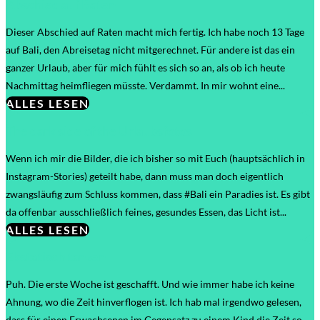
Abschied auf Raten
Dieser Abschied auf Raten macht mich fertig. Ich habe noch 13 Tage
auf Bali, den Abreisetag nicht mitgerechnet. Für andere ist das ein
ganzer Urlaub, aber für mich fühlt es sich so an, als ob ich heute
Nachmittag heimfliegen müsste. Verdammt. In mir wohnt eine...
ALLES LESEN
The dark side of the Urlaubsfotos
Wenn ich mir die Bilder, die ich bisher so mit Euch (hauptsächlich in
Instagram-Stories) geteilt habe, dann muss man doch eigentlich
zwangsläufig zum Schluss kommen, dass #Bali ein Paradies ist. Es gibt
da offenbar ausschließlich feines, gesundes Essen, das Licht ist...
ALLES LESEN
Ekstatisch tanzen
Puh. Die erste Woche ist geschafft. Und wie immer habe ich keine
Ahnung, wo die Zeit hinverflogen ist. Ich hab mal irgendwo gelesen,
dass für einen Erwachsenen im Gegensatz zu einem Kind die Zeit so