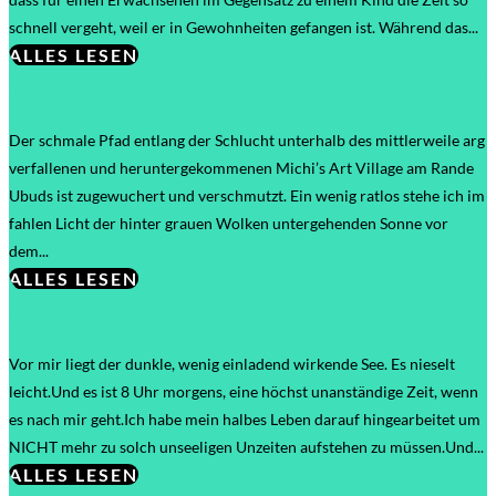
schnell vergeht, weil er in Gewohnheiten gefangen ist. Während das...
ALLES LESEN
Oder Hin und zurück
Der schmale Pfad entlang der Schlucht unterhalb des mittlerweile arg
verfallenen und heruntergekommenen Michi’s Art Village am Rande
Ubuds ist zugewuchert und verschmutzt. Ein wenig ratlos stehe ich im
fahlen Licht der hinter grauen Wolken untergehenden Sonne vor
dem...
ALLES LESEN
Das Credo
Vor mir liegt der dunkle, wenig einladend wirkende See. Es nieselt
leicht.Und es ist 8 Uhr morgens, eine höchst unanständige Zeit, wenn
es nach mir geht.Ich habe mein halbes Leben darauf hingearbeitet um
NICHT mehr zu solch unseeligen Unzeiten aufstehen zu müssen.Und...
ALLES LESEN