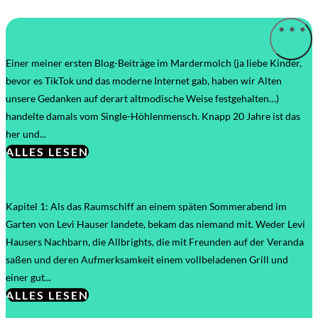
Der Single-Höhlenmensch Reloaded
Einer meiner ersten Blog-Beiträge im Mardermolch (ja liebe Kinder,
bevor es TikTok und das moderne Internet gab, haben wir Alten
unsere Gedanken auf derart altmodische Weise festgehalten…)
handelte damals vom Single-Höhlenmensch. Knapp 20 Jahre ist das
her und...
ALLES LESEN
Die Abenteuer von Käpt’n Jehova und Bibelboy
Kapitel 1: Als das Raumschiff an einem späten Sommerabend im
Garten von Levi Hauser landete, bekam das niemand mit. Weder Levi
Hausers Nachbarn, die Allbrights, die mit Freunden auf der Veranda
saßen und deren Aufmerksamkeit einem vollbeladenen Grill und
einer gut...
ALLES LESEN