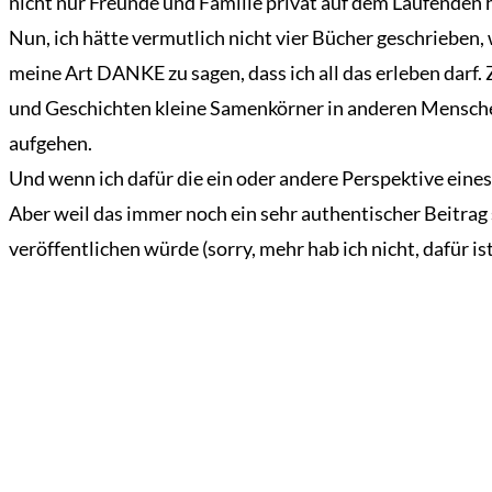
nicht nur Freunde und Familie privat auf dem Laufenden h
Der
Mardermolch
Nun, ich hätte vermutlich nicht vier Bücher geschrieben
Bücher
meine Art DANKE zu sagen, dass ich all das erleben darf.
und Geschichten kleine Samenkörner in anderen Menschen
Archiv
aufgehen.
Reisen
Und wenn ich dafür die ein oder andere Perspektive eine
Literarisches
Aber weil das immer noch ein sehr authentischer Beitrag s
Login/Anmelde
veröffentlichen würde (sorry, mehr hab ich nicht, dafür ist