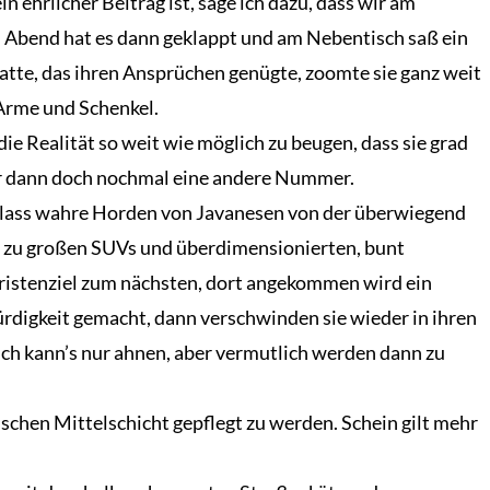
n ehrlicher Beitrag ist, sage ich dazu, dass wir am
 Abend hat es dann geklappt und am Nebentisch saß ein
atte, das ihren Ansprüchen genügte, zoomte sie ganz weit
 Arme und Schenkel.
 die Realität so weit wie möglich zu beugen, dass sie grad
 war dann doch nochmal eine andere Nummer.
Anlass wahre Horden von Javanesen von der überwiegend
iel zu großen SUVs und überdimensionierten, bunt
ristenziel zum nächsten, dort angekommen wird ein
rdigkeit gemacht, dann verschwinden sie wieder in ihren
Ich kann’s nur ahnen, aber vermutlich werden dann zu
ischen Mittelschicht gepflegt zu werden. Schein gilt mehr