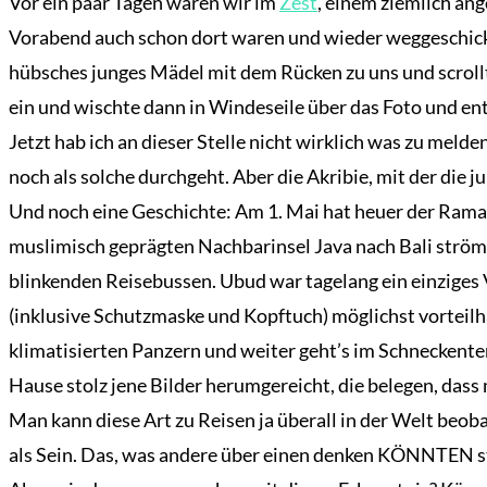
Vor ein paar Tagen waren wir im
Zest
, einem ziemlich ang
Vorabend auch schon dort waren und wieder weggeschickt
hübsches junges Mädel mit dem Rücken zu uns und scrollt
ein und wischte dann in Windeseile über das Foto und en
Jetzt hab ich an dieser Stelle nicht wirklich was zu melde
noch als solche durchgeht. Aber die Akribie, mit der die
Und noch eine Geschichte: Am 1. Mai hat heuer der Rama
muslimisch geprägten Nachbarinsel Java nach Bali strömen
blinkenden Reisebussen. Ubud war tagelang ein einziges
(inklusive Schutzmaske und Kopftuch) möglichst vorteilh
klimatisierten Panzern und weiter geht’s im Schneckente
Hause stolz jene Bilder herumgereicht, die belegen, dass m
Man kann diese Art zu Reisen ja überall in der Welt beob
als Sein. Das, was andere über einen denken KÖNNTEN s