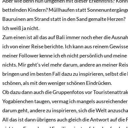
Aber wie denn nun umgehen mit dieser Erkenntnis? Könnte
bettelnden Kindern? Müllhaufen statt Sonnenuntergänge
Bauruinen am Strand statt in den Sand gemalte Herzen?
Ich weiß ja nicht.
Zum einen ist all das auf Bali immer noch eher die Ausna
ich von einer Reise berichte. Ich kann aus reinem Gewis
meiner Follower kenne ich eh nicht persönlich und meine F
nichts. Mir geht’s viel mehr darum, andere an meiner Rei
bringen und im besten Fall dazu zu inspirieren, selbst d
schönen, als mit den weniger schönen Eindrücken.
Ob dazu dann auch die Gruppenfotos vor Touristenattrakt
Yogabienchen taugen, vermag ich mangels ausreichender ku
darum geht, andere zu inspirieren, sich die Welt anzuscha
All das ist dann übrigens auch gleich die Antwort auf di
Übersicht