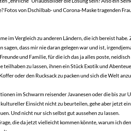
n „ehrliche“ Urlaubsbilder die Lösung sein? Also ein Sel
? Fotos von Dschilbab- und Corona-Maske tragenden Fraue
hme im Vergleich zu anderen Ländern, die ich bereist habe.
sen sagen, dass mir nie daran gelegen war und ist, irgend
reunde und Familie, für die ich das ja alles poste, neidis
se teilhaben zu lassen, ihnen ein Stück Exotik und Abenteu
ie Koffer oder den Rucksack zu packen und sich die Welt an
ionen im Schwarm reisender Javanesen oder die bis zur Un
ltureller Einsicht nicht zu beurteilen, gehe aber jetzt ei
uen. Und nicht nur sich selbst gut aussehen zu lassen.
e Frage, die da jetzt vielleicht kommen könnte, warum ich 