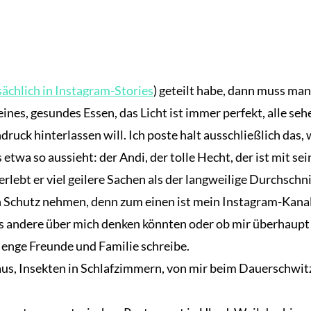
ächlich in Instagram-Stories
) geteilt habe, dann muss ma
eines, gesundes Essen, das Licht ist immer perfekt, alle sehe
ruck hinterlassen will. Ich poste halt ausschließlich das, 
s etwa so aussieht: der Andi, der tolle Hecht, der ist mit 
erlebt er viel geilere Sachen als der langweilige Durchschni
n in Schutz nehmen, denn zum einen ist mein Instagram-Kanal
as andere über mich denken könnten oder ob mir überhaupt 
 enge Freunde und Familie schreibe.
 Staus, Insekten in Schlafzimmern, von mir beim Dauersch