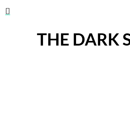

THE DARK 