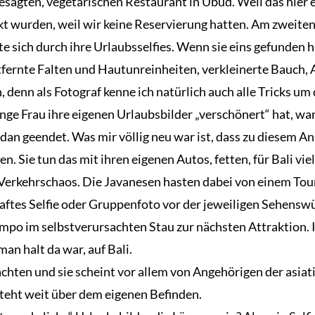
esagten, vegetarischen Restaurant in Ubud. Weil das hier ei
 wurden, weil wir keine Reservierung hatten. Am zweiten
e sich durch ihre Urlaubsselfies. Wenn sie eins gefunden h
tfernte Falten und Hautunreinheiten, verkleinerte Bauch,
n, denn als Fotograf kenne ich natürlich auch alle Tricks um
 junge Frau ihre eigenen Urlaubsbilder „verschönert“ hat,
dan geendet. Was mir völlig neu war ist, dass zu diesem 
. Sie tun das mit ihren eigenen Autos, fetten, für Bali v
 Verkehrschaos. Die Javanesen hasten dabei von einem Tou
aftes Selfie oder Gruppenfoto vor der jeweiligen Sehenswü
mpo im selbstverursachten Stau zur nächsten Attraktion. 
an halt da war, auf Bali.
achten und sie scheint vor allem von Angehörigen der asiat
teht weit über dem eigenen Befinden.