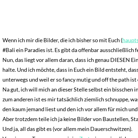
Wenn ich mir die Bilder, die ich bisher so mit Euch (
haupts
#Bali ein Paradies ist. Es gibt da offenbar ausschließlich f
Nun, das liegt vor allem daran, dass ich genau DIESEN Eind
halte. Und ich möchte, dass in Euch ein Bild entsteht, das
unterwegs und weil er so fancy mutig und off the path ist 
Na gut, ich will mich an dieser Stelle selbst ein bissche
zum anderen ist es mir tatsächlich ziemlich schnuppe, w
den kaum jemand liest und den ich vor allem für mich und
Aber trotzdem teile ich ja keine Bilder von Baustellen,
Und ja, all das gibt es (vor allem mein Dauerschwitzen).