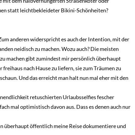
fie mit dem halbverhungerten Straßenköter oder
n statt leichtbekleideter Bikini-Schönheiten?
 Zum anderen widerspricht es auch der Intention, mit der
jemanden neidisch zu machen. Wozu auch? Die meisten
ch zu machen gibt zumindest mir persönlich überhaupt
er freihaus nach Hause zu liefern, sie zum Träumen zu
zuschaun. Und das erreicht man halt nun mal eher mit den
endlichkeit retuschierten Urlaubsselfies fescher
nfach mal optimistisch davon aus. Dass es denen auch nur
denn überhaupt öffentlich meine Reise dokumentiere und