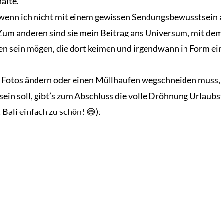
alte.
, wenn ich nicht mit einem gewissen Sendungsbewusstsein 
 Zum anderen sind sie mein Beitrag ans Universum, mit dem
 sein mögen, die dort keimen und irgendwann in Form ein
s Fotos ändern oder einen Müllhaufen wegschneiden muss, d
ein soll, gibt’s zum Abschluss die volle Dröhnung Urlaubsfo
n
 Bali einfach zu schön! 😅):