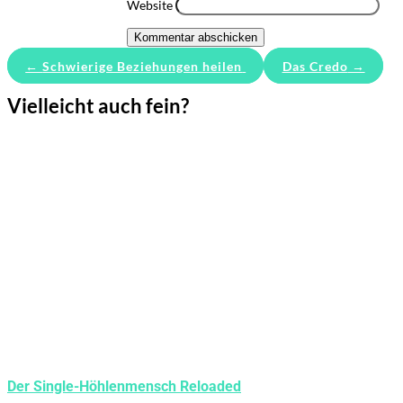
Website
Kommentar abschicken
←
Schwierige Beziehungen heilen
Das Credo
→
Vielleicht auch fein?
Der Single-Höhlenmensch Reloaded