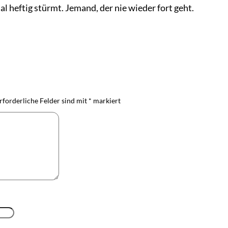
l heftig stürmt. Jemand, der nie wieder fort geht.
rforderliche Felder sind mit
*
markiert
n