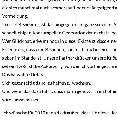
die sich manchmal auch schmerzhaft oder beängstigend an
Vermeidung.
In einer Beziehung ist das hingegen nicht ganz so leicht.
schnelllebigen, konsumgeilen Generation der nächste, po
Wer Glück hat, erkennt noch in dieser Existenz, dass ei
Erkenntnis, dass eine Beziehung vielleicht mehr sein könn
geben im Stande ist. Unsere Partner drücken unsere Knöp
setzen. DAS ist die Abkürzung, von der ich vorher gesch
Das ist wahre Liebe.
Sich gegenseitig dabei zu helfen zu wachsen.
Und wenn das dazu führt, dass man irgendwann im hohen
wird, umso besser.
Übersicht
Ich wünsche für 2019 allen da draußen, dass sie diese Li