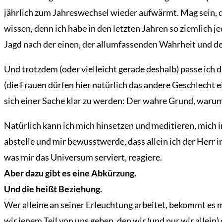
jährlich zum Jahreswechsel wieder aufwärmt. Mag sein, d
wissen, denn ich habe in den letzten Jahren so ziemlich j
Jagd nach der einen, der allumfassenden Wahrheit und de
Und trotzdem (oder vielleicht gerade deshalb) passe ich 
(die Frauen dürfen hier natürlich das andere Geschlecht 
sich einer Sache klar zu werden: Der wahre Grund, warum
Natürlich kann ich mich hinsetzen und meditieren, mich 
abstelle und mir bewusstwerde, dass allein ich der Herr
was mir das Universum serviert, reagiere.
Aber dazu gibt es eine Abkürzung.
Und die heißt Beziehung.
Wer alleine an seiner Erleuchtung arbeitet, bekommt e
wir jenem Teil von uns geben, den wir (und nur wir alle