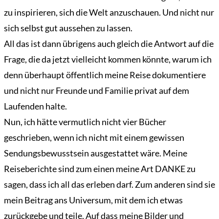
Übersicht
zu inspirieren, sich die Welt anzuschauen. Und nicht nur
Der
Mardermolch
sich selbst gut aussehen zu lassen.
Bücher
All das ist dann übrigens auch gleich die Antwort auf die
Frage, die da jetzt vielleicht kommen könnte, warum ich
Archiv
denn überhaupt öffentlich meine Reise dokumentiere
Reisen
und nicht nur Freunde und Familie privat auf dem
Literarisches
Laufenden halte.
Login/Anmelden
Nun, ich hätte vermutlich nicht vier Bücher
geschrieben, wenn ich nicht mit einem gewissen
Sendungsbewusstsein ausgestattet wäre. Meine
Reiseberichte sind zum einen meine Art DANKE zu
sagen, dass ich all das erleben darf. Zum anderen sind sie
mein Beitrag ans Universum, mit dem ich etwas
zurückgebe und teile. Auf dass meine Bilder und