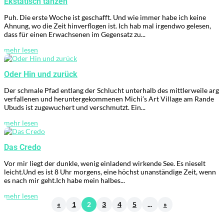
Ekstatisch tanzen
Puh. Die erste Woche ist geschafft. Und wie immer habe ich keine
Ahnung, wo die Zeit hinverflogen ist. Ich hab mal irgendwo gelesen,
dass für einen Erwachsenen im Gegensatz zu...
mehr lesen
Oder Hin und zurück
Der schmale Pfad entlang der Schlucht unterhalb des mittlerweile arg
verfallenen und heruntergekommenen Michi’s Art Village am Rande
Ubuds ist zugewuchert und verschmutzt. Ein...
mehr lesen
Das Credo
Vor mir liegt der dunkle, wenig einladend wirkende See. Es nieselt
leicht.Und es ist 8 Uhr morgens, eine höchst unanständige Zeit, wenn
es nach mir geht.Ich habe mein halbes...
mehr lesen
«
1
2
3
4
5
...
»