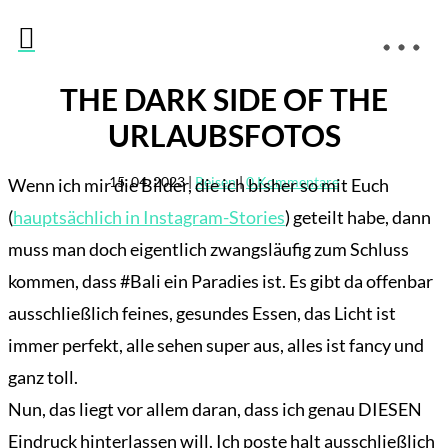

THE DARK SIDE OF THE
URLAUBSFOTOS
15. 04. 2023
|
Reisen
|
0 Kommentare
Wenn ich mir die Bilder, die ich bisher so mit Euch
(
hauptsächlich in Instagram-Stories
) geteilt habe, dann
muss man doch eigentlich zwangsläufig zum Schluss
kommen, dass #Bali ein Paradies ist. Es gibt da offenbar
ausschließlich feines, gesundes Essen, das Licht ist
immer perfekt, alle sehen super aus, alles ist fancy und
ganz toll.
Nun, das liegt vor allem daran, dass ich genau DIESEN
Eindruck hinterlassen will. Ich poste halt ausschließlich