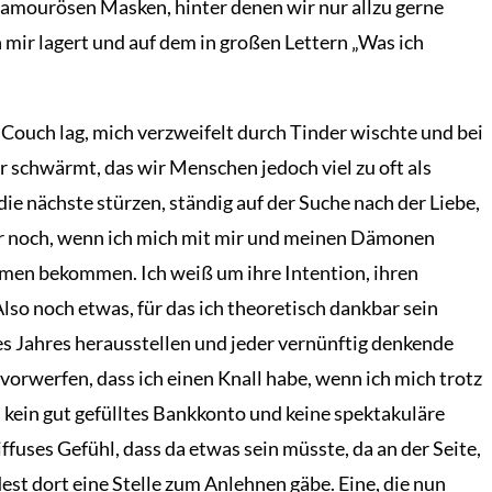
lamourösen Masken, hinter denen wir nur allzu gerne
in mir lagert und auf dem in großen Lettern „Was ich
Couch lag, mich verzweifelt durch Tinder wischte und bei
r schwärmt, das wir Menschen jedoch viel zu oft als
 nächste stürzen, ständig auf der Suche nach der Liebe,
mmer noch, wenn ich mich mit mir und meinen Dämonen
men bekommen. Ich weiß um ihre Intention, ihren
lso noch etwas, für das ich theoretisch dankbar sein
es Jahres herausstellen und jeder vernünftig denkende
orwerfen, dass ich einen Knall habe, wenn ich mich trotz
nd kein gut gefülltes Bankkonto und keine spektakuläre
iffuses Gefühl, dass da etwas sein müsste, da an der Seite,
est dort eine Stelle zum Anlehnen gäbe. Eine, die nun