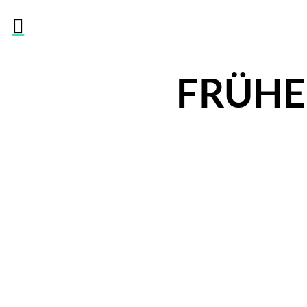

FRÜHE