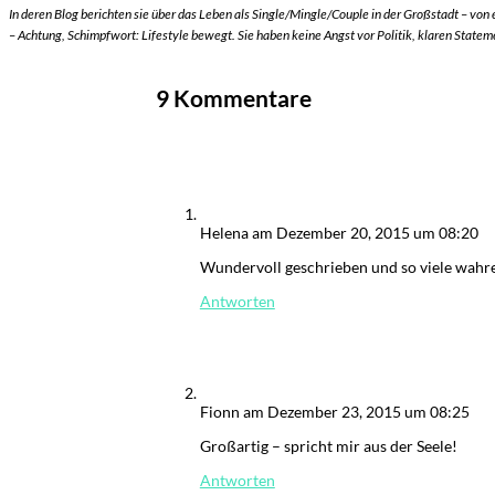
In deren Blog berichten sie über das Leben als Single/Mingle/Couple in der Großstadt – von 
Der
Mardermolch
– Achtung, Schimpfwort: Lifestyle bewegt. Sie haben keine Angst vor Politik, klaren State
Bücher
9 Kommentare
Archiv
Reisen
Literarisches
Helena
am Dezember 20, 2015 um 08:20
Login/Anmelde
Wundervoll geschrieben und so viele wahr
Antworten
Fionn
am Dezember 23, 2015 um 08:25
Großartig – spricht mir aus der Seele!
Antworten