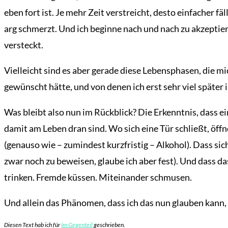
eben fort ist. Je mehr Zeit verstreicht, desto einfacher 
arg schmerzt. Und ich beginne nach und nach zu akzeptiere
versteckt.
Vielleicht sind es aber gerade diese Lebensphasen, die mic
gewünscht hätte, und von denen ich erst sehr viel späte
Was bleibt also nun im Rückblick? Die Erkenntnis, dass 
damit am Leben dran sind. Wo sich eine Tür schließt, öffn
(genauso wie – zumindest kurzfristig – Alkohol). Dass sic
zwar noch zu beweisen, glaube ich aber fest). Und dass das
trinken. Fremde küssen. Miteinander schmusen.
Und allein das Phänomen, dass ich das nun glauben kann
Übersicht
Diesen Text hab ich für
Im Gegenteil
geschrieben.