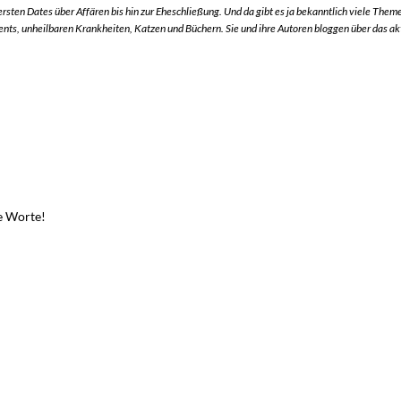
ersten Dates über Affären bis hin zur Eheschließung. Und da gibt es ja bekanntlich viele Theme
ments, unheilbaren Krankheiten, Katzen und Büchern. Sie und ihre Autoren bloggen über das a
n
e Worte!