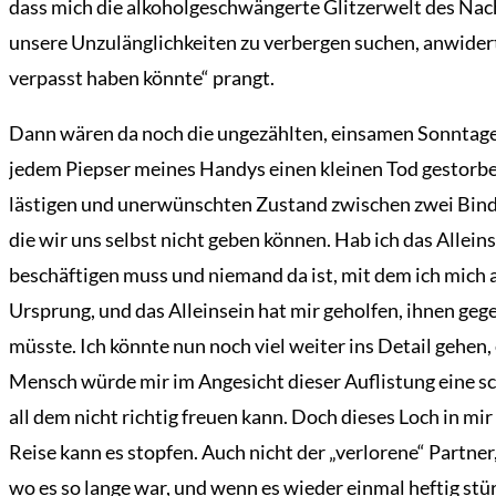
dass mich die alkoholgeschwängerte Glitzerwelt des Nach
unsere Unzulänglichkeiten zu verbergen suchen, anwidert, f
verpasst haben könnte“ prangt.
Dann wären da noch die ungezählten, einsamen Sonntage u
jedem Piepser meines Handys einen kleinen Tod gestorben 
lästigen und unerwünschten Zustand zwischen zwei Bindun
die wir uns selbst nicht geben können. Hab ich das Allei
beschäftigen muss und niemand da ist, mit dem ich mich
Ursprung, und das Alleinsein hat mir geholfen, ihnen gege
müsste. Ich könnte nun noch viel weiter ins Detail gehe
Mensch würde mir im Angesicht dieser Auflistung eine sch
all dem nicht richtig freuen kann. Doch dieses Loch in mi
Reise kann es stopfen. Auch nicht der „verlorene“ Partner, 
wo es so lange war, und wenn es wieder einmal heftig stü