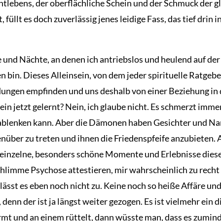
tlebens, der oberflächliche Schein und der Schmuck der g
üllt es doch zuverlässig jenes leidige Fass, das tief drin 
nd Nächte, an denen ich antriebslos und heulend auf der 
bin. Dieses Alleinsein, von dem jeder spirituelle Ratgebe
gen empfinden und uns deshalb von einer Beziehung in die
nsein jetzt gelernt? Nein, ich glaube nicht. Es schmerzt i
 ablenken kann. Aber die Dämonen haben Gesichter und Na
nüber zu treten und ihnen die Friedenspfeife anzubieten. A
n, einzelne, besonders schöne Momente und Erlebnisse dies
limme Psychose attestieren, mir wahrscheinlich zu recht v
r lässt es eben noch nicht zu. Keine noch so heiße Affäre u
denn der ist ja längst weiter gezogen. Es ist vielmehr ein d
rmt und an einem rüttelt, dann wüsste man, dass es zumind