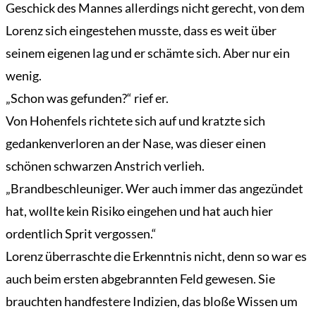
Geschick des Mannes allerdings nicht gerecht, von dem
Lorenz sich eingestehen musste, dass es weit über
seinem eigenen lag und er schämte sich. Aber nur ein
Übersicht
wenig.
Der
Mardermolch
„Schon was gefunden?“ rief er.
Bücher
Von Hohenfels richtete sich auf und kratzte sich
Archiv
gedankenverloren an der Nase, was dieser einen
schönen schwarzen Anstrich verlieh.
Reisen
„Brandbeschleuniger. Wer auch immer das angezündet
Literarisches
hat, wollte kein Risiko eingehen und hat auch hier
Login/Anmelden
ordentlich Sprit vergossen.“
Lorenz überraschte die Erkenntnis nicht, denn so war es
auch beim ersten abgebrannten Feld gewesen. Sie
brauchten handfestere Indizien, das bloße Wissen um