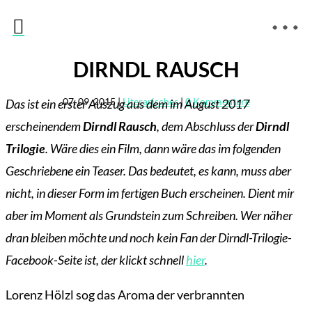

DIRNDL RAUSCH
07. 09. 2015
|
Literarisches
|
0 Kommentare
Das ist ein erster Auszug aus dem im August 2017
erscheinendem
Dirndl Rausch
, dem Abschluss der
Dirndl
Trilogie
. Wäre dies ein Film, dann wäre das im folgenden
Geschriebene ein Teaser. Das bedeutet, es kann, muss aber
nicht, in dieser Form im fertigen Buch erscheinen. Dient mir
aber im Moment als Grundstein zum Schreiben. Wer näher
dran bleiben möchte und noch kein Fan der Dirndl-Trilogie-
Facebook-Seite ist, der klickt schnell
hier
.
Lorenz Hölzl sog das Aroma der verbrannten