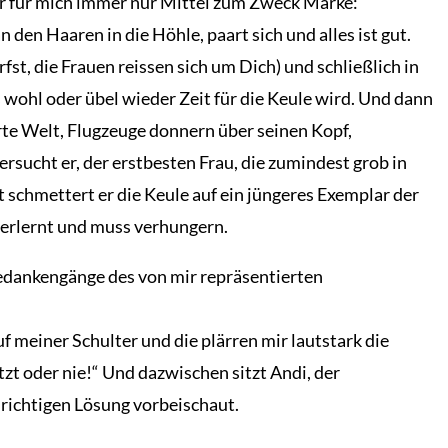
war für mich immer nur Mittel zum Zweck Marke:
 den Haaren in die Höhle, paart sich und alles ist gut.
rfst, die Frauen reissen sich um Dich) und schließlich in
s wohl oder übel wieder Zeit für die Keule wird. Und dann
erte Welt, Flugzeuge donnern über seinen Kopf,
sucht er, der erstbesten Frau, die zumindest grob in
t schmettert er die Keule auf ein jüngeres Exemplar der
verlernt und muss verhungern.
edankengänge des von mir repräsentierten
 meiner Schulter und die plärren mir lautstark die
etzt oder nie!“ Und dazwischen sitzt Andi, der
 richtigen Lösung vorbeischaut.