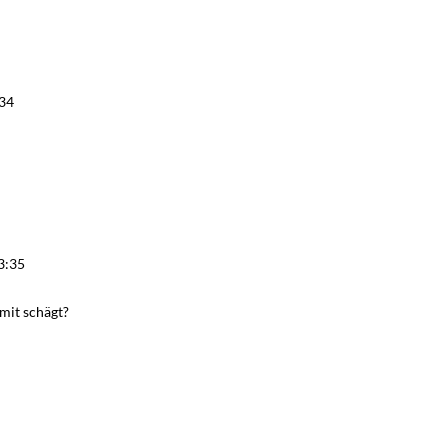
34
3:35
mit schägt?