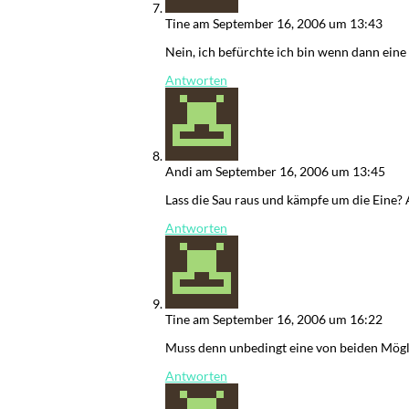
Der
Mardermolch
Tine
am September 16, 2006 um 13:43
Bücher
Nein, ich befürchte ich bin wenn dann eine
Antworten
Archiv
Reisen
Literarisches
Andi
am September 16, 2006 um 13:45
Login/Anmelde
Lass die Sau raus und kämpfe um die Eine? 
Antworten
Tine
am September 16, 2006 um 16:22
Muss denn unbedingt eine von beiden Mögli
Antworten