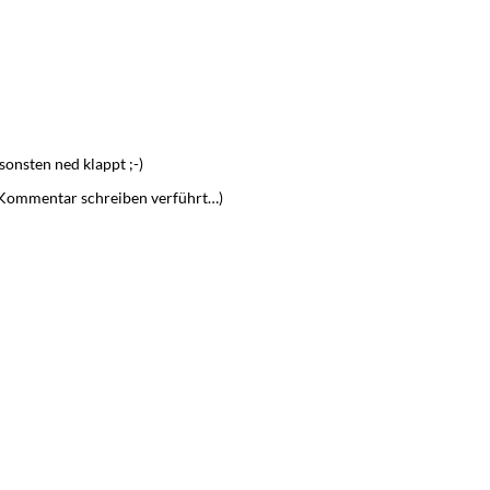
onsten ned klappt ;-)
d Kommentar schreiben verführt…)