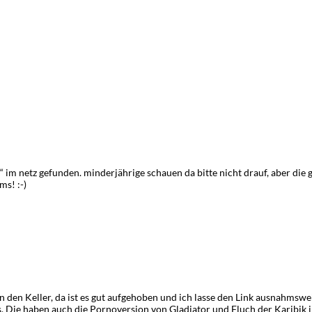
“ im netz gefunden. minderjährige schauen da bitte nicht drauf, aber die gib
ms! :-)
n den Keller, da ist es gut aufgehoben und ich lasse den Link ausnahmsweise
s. Die haben auch die Pornoversion von Gladiator und Fluch der Karibik 