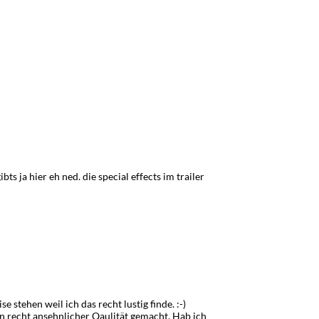
ts ja hier eh ned. die special effects im trailer
 stehen weil ich das recht lustig finde. :-)
in recht ansehnlicher Qaulität gemacht. Hab ich