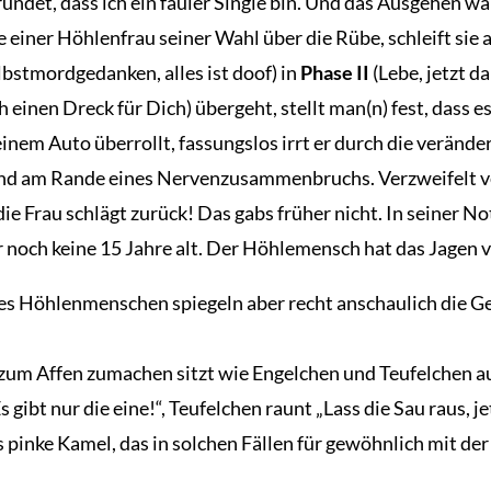
gründet, dass ich ein fauler Single bin. Und das Ausgehen 
einer Höhlenfrau seiner Wahl über die Rübe, schleift sie an
bstmordgedanken, alles ist doof) in
Phase II
(Lebe, jetzt da
einen Dreck für Dich) übergeht, stellt man(n) fest, dass e
inem Auto überrollt, fassungslos irrt er durch die veränd
und am Rande eines Nervenzusammenbruchs. Verzweifelt ver
ie Frau schlägt zurück! Das gabs früher nicht. In seiner No
 noch keine 15 Jahre alt. Der Höhlemensch hat das Jagen 
es Höhlenmenschen spiegeln aber recht anschaulich die G
 zum Affen zumachen sitzt wie Engelchen und Teufelchen auf
gibt nur die eine!“, Teufelchen raunt „Lass die Sau raus, j
 pinke Kamel, das in solchen Fällen für gewöhnlich mit der