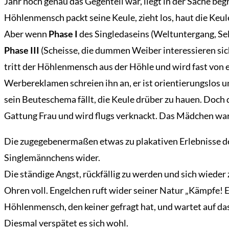
Jahr noch genau das Gegenteil war, liegt in der Sache be
Höhlenmensch packt seine Keule, zieht los, haut die Keule 
Aber wenn
Phase I
des Singledaseins (Weltuntergang, Sel
Phase III
(Scheisse, die dummen Weiber interessieren sich 
tritt der Höhlenmensch aus der Höhle und wird fast von e
Werbereklamen schreien ihn an, er ist orientierungslos 
sein Beuteschema fällt, die Keule drüber zu hauen. Doch d
Gattung Frau und wird flugs verknackt. Das Mädchen war
Die zugegebenermaßen etwas zu plakativen Erlebnisse d
Singlemännchens wider.
Die ständige Angst, rückfällig zu werden und sich wieder
Ohren voll. Engelchen ruft wider seiner Natur „Kämpfe! Es 
Höhlenmensch, den keiner gefragt hat, und wartet auf das
Diesmal verspätet es sich wohl.