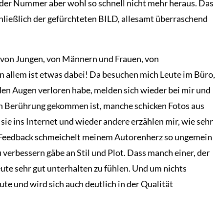
der Nummer aber wohl so schnell nicht mehr heraus. Das
chließlich der gefürchteten BILD, allesamt überraschend
n, von Jungen, von Männern und Frauen, von
 allem ist etwas dabei! Da besuchen mich Leute im Büro,
 den Augen verloren habe, melden sich wieder bei mir und
 in Berührung gekommen ist, manche schicken Fotos aus
ie ins Internet und wieder andere erzählen mir, wie sehr
ive Feedback schmeichelt meinem Autorenherz so ungemein
u verbessern gäbe an Stil und Plot. Dass manch einer, der
eute sehr gut unterhalten zu fühlen. Und um nichts
e und wird sich auch deutlich in der Qualität