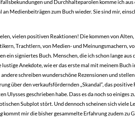
eifallsbekundungen und Durchhalteparolen komme ich aus 
hl an Medienbeiträgen zum Buch wieder. Sie sind mir, eins
 vielen, vielen positiven Reaktionen! Die kommen von Alte
tikern, Trachtlern, von Medien- und Meinungsmachern, von
fen ein signiertes Buch. Menschen, die ich schon lange aus
e lustige Anekdote, wie er das erste mal mit meinem Buch
, andere schreiben wunderschöne Rezensionen und stellen s
isterung über den verkaufsfördernden „Skandal“, das posit
ten Ulysses geschrieben habe. Dass es da noch so einiges z
rotischen Subplot stört. Und dennoch scheinen sich viele L
ng
kommt mir die bisher gesammelte Erfahrung zudem zu Gut