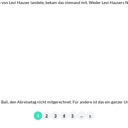
von Levi Hauser landete, bekam das niemand mit. Weder Levi Hausers Nac
ali, den Abreisetag nicht mitgerechnet. Für andere ist das ein ganzer Urla
1
2
3
4
5
...
»