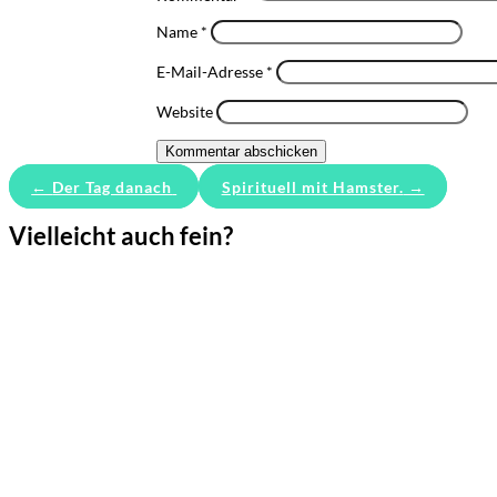
Name
*
Literarisches
E-Mail-Adresse
*
Login/Anmelde
Website
Kommentar abschicken
←
Der Tag danach
Spirituell mit Hamster.
→
Vielleicht auch fein?