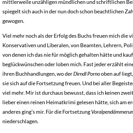
mittlerweile unzähligen mündlichen und schriftlichen B
spiegelt sich auch in der nun doch schon beachtlichen Za
gewogen.
Viel mehr noch als der Erfolg des Buchs freuen mich die
Konservativen und Liberalen, von Beamten, Lehrern, Poli
von denen ich das nie für möglich gehalten hätte und kau
beglückwünschen oder loben mich. Fast jeder erzählt ein
ihren Buchhandlungen, wo der
Dirndl Porno
oben auf liegt
sie sich auf die Fortsetzung freuen. Und bei aller Bege
viel mehr. Mir ist durchaus bewusst, dass ich keinen zwei
lieber einen reinen Heimatkrimi gelesen hätte, sich am e
anderes ging’s mir. Für die Fortsetzung
Voralpendämmeru
niederschlagen.