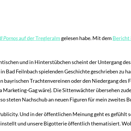
dl Pornos
auf der Tregleralm
gelesen habe. Mit dem
Bericht 
mmtischen und in Hinterstübchen scheint der Untergang de
, in Bad Feilnbach spielenden Geschichte geschrieben zu ha
l in bayrischen Trachtenvereinen oder den Niedergang des F
ma Marketing-Gag wäre). Die Sittenwächter übersehen zude
 so steten Nachschub an neuen Figuren für mein zweites B
Publicity. Und in der öffentlichen Meinung geht es gefühlt
hinstellt und unsere Bigotterie öffentlich thematisiert. Wo