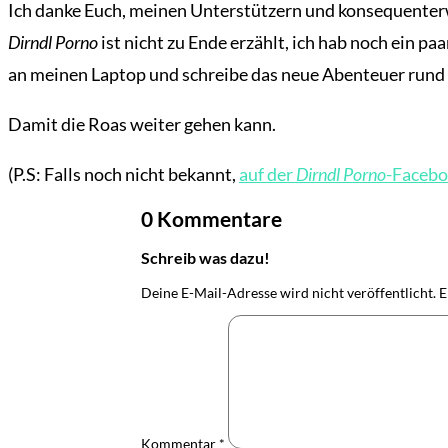
Ich danke Euch, meinen Unterstützern und konsequenterw
Dirndl Porno
ist nicht zu Ende erzählt, ich hab noch ein p
an meinen Laptop und schreibe das neue Abenteuer rund
Damit die Roas weiter gehen kann.
(P.S: Falls noch nicht bekannt,
auf der
Dirndl Porno
-Facebo
0 Kommentare
Schreib was dazu!
Übersicht
Deine E-Mail-Adresse wird nicht veröffentlicht.
E
Der
Mardermolch
Bücher
Archiv
Reisen
Kommentar
*