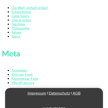
Die Welt, einfach erklärt
Erkenntnisse
Feste feiern
Literarisches
Nerdiges
Philosophie
Reisen
Satire
Übersicht
Der
Mardermolch
Meta
Bücher
Archiv
Anmelden
Eintrags-Feed
Reisen
Kommentar-Feed
WordPress.org
Literarisches
Impressum
I
Datenschutz
I
AGB
Login/Anmelden