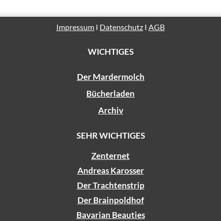
n
Impressum
I
Datenschutz
I
AGB
WICHTIGES
Der Mardermolch
Bücherladen
Archiv
SEHR WICHTIGES
Zenternet
Andreas Karosser
Der Trachtenstrip
Der Brainpoldhof
Bavarian Beauties