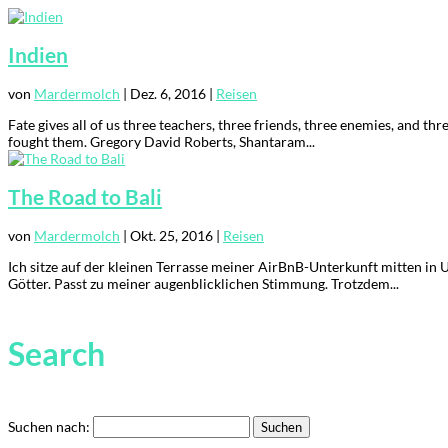
Indien
von
Mardermolch
|
Dez. 6, 2016
|
Reisen
Fate gives all of us three teachers, three friends, three enemies, and th
fought them. Gregory David Roberts, Shantaram...
The Road to Bali
von
Mardermolch
|
Okt. 25, 2016
|
Reisen
Ich sitze auf der kleinen Terrasse meiner AirBnB-Unterkunft mitten in 
Götter. Passt zu meiner augenblicklichen Stimmung. Trotzdem...
Search
Suchen nach: