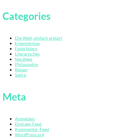
Categories
Die Welt, einfach erklärt
Erkenntnisse
Feste feiern
Literarisches
Nerdiges
Philosophie
Übersicht
Reisen
Satire
Der
Mardermolch
Meta
Bücher
Archiv
Reisen
Anmelden
Eintrags-Feed
Kommentar-Feed
Literarisches
WordPress.org