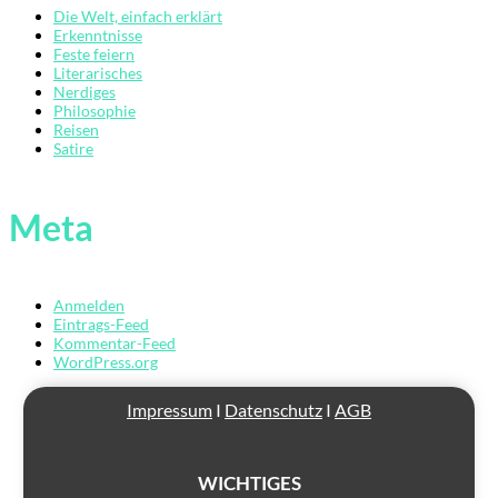
Die Welt, einfach erklärt
Erkenntnisse
Feste feiern
Literarisches
Nerdiges
Philosophie
Reisen
Satire
Übersicht
Der
Meta
Mardermolch
Bücher
Anmelden
Archiv
Eintrags-Feed
Kommentar-Feed
Reisen
WordPress.org
Literarisches
Impressum
I
Datenschutz
I
AGB
Login/Anmelden
WICHTIGES