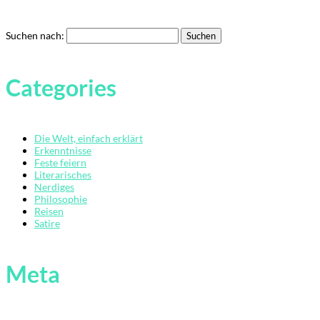
Suchen nach:
Übersicht
Categories
Der
Mardermolch
Bücher
Die Welt, einfach erklärt
Archiv
Erkenntnisse
Feste feiern
Literarisches
Reisen
Nerdiges
Philosophie
Literarisches
Reisen
Satire
Login/Anmelde
Meta