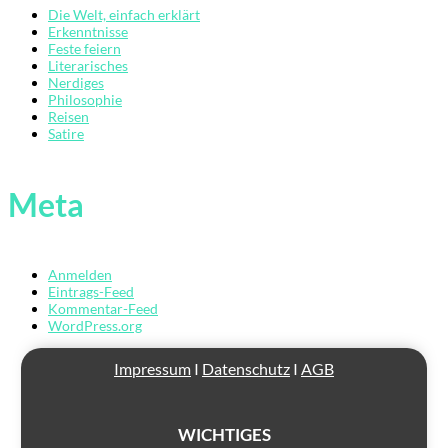
Die Welt, einfach erklärt
Erkenntnisse
Feste feiern
Literarisches
Nerdiges
Philosophie
Reisen
Satire
Übersicht
Meta
Der
Mardermolch
Bücher
Anmelden
Archiv
Eintrags-Feed
Kommentar-Feed
Reisen
WordPress.org
Literarisches
Impressum
I
Datenschutz
I
AGB
Login/Anmelden
WICHTIGES