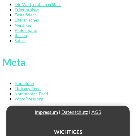
Die Welt, einfach erklärt
Erkenntnisse
Feste feiern
Literarisches
Nerdiges
Philosophie
Reisen
Satire
Übersicht
Der
Meta
Mardermolch
Bücher
Anmelden
Archiv
Eintrags-Feed
Kommentar-Feed
Reisen
WordPress.org
Literarisches
Impressum
I
Datenschutz
I
AGB
Login/Anmelden
WICHTIGES