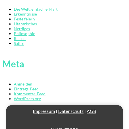
Die Welt, einfach erklärt
Erkenntnisse
Feste feiern
Literarisches
Nerdiges
Philosophie
Reisen
Satire
Übersicht
Der
Mardermolch
Meta
Bücher
Archiv
Anmelden
Eintrags-Feed
Reisen
Kommentar-Feed
WordPress.org
Literarisches
Impressum
I
Datenschutz
I
AGB
Login/Anmelden