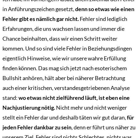
Bücher
in Anführungszeichen gesetzt,
denn so etwas wie einen
Archiv
Fehler gibt es nämlich gar nicht.
Fehler sind lediglich
Erfahrungen, die uns wachsen lassen und immer die
Reisen
Chance beinhalten, dass wir einen Schritt weiter
Literarisches
kommen. Und so sind viele Fehler in Beziehungsdingen
Login/Anmelden
eigentlich Hinweise, wie wir unsere wahre Erfüllung
finden können. Das mag sich jetzt nach esoterischem
Bullshit anhören, hält aber bei näherer Betrachtung
auch einer kritischen, verstandesgetriebenen Analyse
stand:
wo etwas nicht zielführend läuft, ist eben eine
Nachjustierung nötig.
Nicht mehr und nicht weniger
stellt ein Fehler dar und deshalb täten wir gut daran,
für
jeden Fehler dankbar zu sein
, denn er führt uns näher zu
unserem Ziel. Fehler sind nichts Schlechtes, nichts was