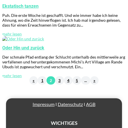
Ekstatisch tanzen
Puh. Die erste Woche ist geschafft. Und wie immer habe ich keine
Ahnung, wo die Zeit hinverflogen ist. Ich hab mal irgendwo gelesen,
dass für einen Erwachsenen im Gegensatz zu...
mehr lesen
Oder Hin und zurück
Der schmale Pfad entlang der Schlucht unterhalb des mittlerweile arg
verfallenen und heruntergekommenen Michi’s Art Village am Rande
Ubuds ist zugewuchert und verschmutzt. Ein...
mehr lesen
«
1
2
3
4
5
...
»
Impressum
I
Datenschutz
I
AGB
WICHTIGES