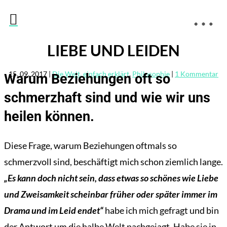

LIEBE UND LEIDEN
15. 09. 2017
|
Die Welt, einfach erklärt
,
Philosophie
|
1 Kommentar
Warum Beziehungen oft so
schmerzhaft sind und wie wir uns
heilen können.
Diese Frage, warum Beziehungen oftmals so
schmerzvoll sind, beschäftigt mich schon ziemlich lange.
„Es kann doch nicht sein, dass etwas so schönes wie Liebe
und Zweisamkeit scheinbar früher oder später immer im
Drama und im Leid endet“
habe ich mich gefragt und bin
der Antwort um die halbe Welt nachgejagt. Habe sie in