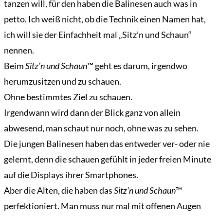
tanzen will, für den haben die Balinesen auch was in
Login/Anmelden
petto. Ich weiß nicht, ob die Technik einen Namen hat,
ich will sie der Einfachheit mal „Sitz’n und Schaun“
nennen.
Beim
Sitz’n und Schaun
™ geht es darum, irgendwo
herumzusitzen und zu schauen.
Ohne bestimmtes Ziel zu schauen.
Irgendwann wird dann der Blick ganz von allein
abwesend, man schaut nur noch, ohne was zu sehen.
Die jungen Balinesen haben das entweder ver- oder nie
gelernt, denn die schauen gefühlt in jeder freien Minute
auf die Displays ihrer Smartphones.
Aber die Alten, die haben das
Sitz’n und Schaun
™
perfektioniert. Man muss nur mal mit offenen Augen