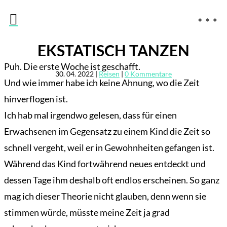

EKSTATISCH TANZEN
Puh. Die erste Woche ist geschafft.
30. 04. 2022
|
Reisen
|
0 Kommentare
Und wie immer habe ich keine Ahnung, wo die Zeit
hinverflogen ist.
Ich hab mal irgendwo gelesen, dass für einen
Erwachsenen im Gegensatz zu einem Kind die Zeit so
schnell vergeht, weil er in Gewohnheiten gefangen ist.
Während das Kind fortwährend neues entdeckt und
dessen Tage ihm deshalb oft endlos erscheinen. So ganz
mag ich dieser Theorie nicht glauben, denn wenn sie
stimmen würde, müsste meine Zeit ja grad