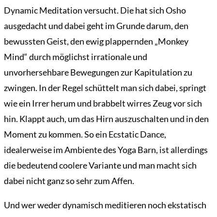
Dynamic Meditation versucht. Die hat sich Osho
ausgedacht und dabei geht im Grunde darum, den
bewussten Geist, den ewig plappernden „Monkey
Mind“ durch möglichst irrationale und
unvorhersehbare Bewegungen zur Kapitulation zu
zwingen. In der Regel schüttelt man sich dabei, springt
wie ein Irrer herum und brabbelt wirres Zeug vor sich
Übersicht
hin. Klappt auch, um das Hirn auszuschalten und in den
Der
Mardermolch
Moment zu kommen. So ein Ecstatic Dance,
Bücher
idealerweise im Ambiente des Yoga Barn, ist allerdings
die bedeutend coolere Variante und man macht sich
Archiv
dabei nicht ganz so sehr zum Affen.
Reisen
Literarisches
Und wer weder dynamisch meditieren noch ekstatisch