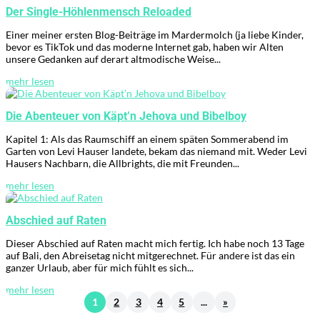
Der Single-Höhlenmensch Reloaded
Einer meiner ersten Blog-Beiträge im Mardermolch (ja liebe Kinder,
bevor es TikTok und das moderne Internet gab, haben wir Alten
unsere Gedanken auf derart altmodische Weise...
mehr lesen
Die Abenteuer von Käpt’n Jehova und Bibelboy
Kapitel 1: Als das Raumschiff an einem späten Sommerabend im
Garten von Levi Hauser landete, bekam das niemand mit. Weder Levi
Hausers Nachbarn, die Allbrights, die mit Freunden...
mehr lesen
Abschied auf Raten
Dieser Abschied auf Raten macht mich fertig. Ich habe noch 13 Tage
auf Bali, den Abreisetag nicht mitgerechnet. Für andere ist das ein
ganzer Urlaub, aber für mich fühlt es sich...
mehr lesen
1
2
3
4
5
...
»