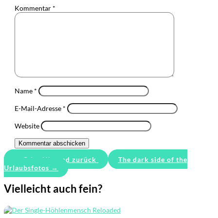
Kommentar
*
Name
*
E-Mail-Adresse
*
Website
Kommentar abschicken
←
Oder Hin und zurück
The dark side of the
Urlaubsfotos
→
Vielleicht auch fein?