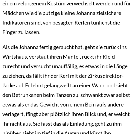
einem gelungenem Kostüm verwechselt werden und für
Mädchen wie die putzige kleine Johanna zielsichere
Übersicht
Indikatoren sind, von besagten Kerlen tunlichst die
Der
Finger zu lassen.
Mardermolch
Bücher
Als die Johanna fertig geraucht hat, geht sie zurück ins
Wirtshaus, verstaut ihren Mantel, rückt ihr Kleid
Archiv
zurecht und versucht unauffällig, es etwas in die Länge
Reisen
zu ziehen, da fällt ihr der Kerl mit der Zirkusdirektor-
Literarisches
Jacke auf. Er lehnt gelangweilt an einer Wand und sieht
Login/Anmelden
den Betrunkenen beim Tanzen zu, schwankt zwar selbst
etwas als er das Gewicht von einem Bein aufs andere
verlagert, fängt aber plötzlich ihren Blick und, er weicht
ihr nicht aus. Sie fasst das als Einladung, geht zu ihm
hinüber, sieht im tief in die Augen und küsst ihn.