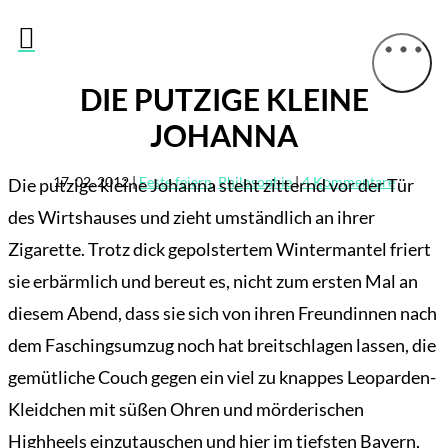

DIE PUTZIGE KLEINE
JOHANNA
17. 02. 2012
|
Feste feiern
,
Philosophie
|
4 Kommentare
Die putzige kleine Johanna steht zitternd vor der Tür
des Wirtshauses und zieht umständlich an ihrer
Zigarette. Trotz dick gepolstertem Wintermantel friert
sie erbärmlich und bereut es, nicht zum ersten Mal an
diesem Abend, dass sie sich von ihren Freundinnen nach
dem Faschingsumzug noch hat breitschlagen lassen, die
gemütliche Couch gegen ein viel zu knappes Leoparden-
Kleidchen mit süßen Ohren und mörderischen
Highheels einzutauschen und hier im tiefsten Bayern,