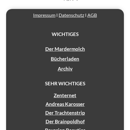
Übersicht
Impressum
I
Datenschutz
I
AGB
Der
Mardermolch
Bücher
WICHTIGES
Archiv
Der Mardermolch
Reisen
Bücherladen
Literarisches
Archiv
Login/Anmelden
SEHR WICHTIGES
Zenternet
Andreas Karosser
Der Trachtenstrip
Der Brainpoldhof