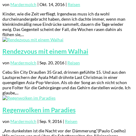
von
Mardermolch
|
Okt. 14, 2016
|
Reisen
Kinder, wie die Zeit verfliegt. Irgendwas muss ich da wohl
durcheinandergebracht haben, denn ich dachte immer, wenn man
kleinkindmäßig neue Eindrücke sammelt, dauern die Tage wieder
ewig. Das Gegenteil scheint der Fall, die Wochen rasen dahin als
flöhen sie,...
Rendezvous mit einem Walhai
von
Mardermolch
|
Sep. 20, 2016
|
Reisen
Cebu Sin City Draußen 35 Grad, drinnen gefühlte 15. Und aus den
Lautsprechern der Ayala Mall dröhnte Last Christmas in einer
quengeligen Asia-Pop-Version. Als ob der Song an sich nicht schon
pure Folter für die Gehörgänge und das Gehirn darstellen würde. Ich
glaube,...
Regenwolken im Paradies
von
Mardermolch
|
Sep. 9, 2016
|
Reisen
„Am dunkelsten ist die Nacht vor der Dämmerung.“(Paulo Coelho)
Wir müssen uns mal über die Schattenseiten des Alleinreisens