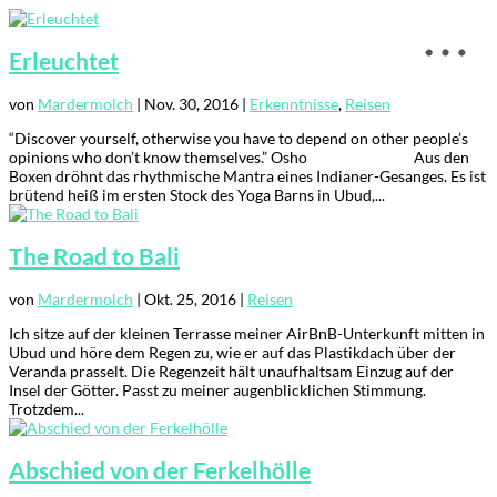
Erleuchtet
von
Mardermolch
|
Nov. 30, 2016
|
Erkenntnisse
,
Reisen
“Discover yourself, otherwise you have to depend on other people’s
opinions who don’t know themselves.” Osho Aus den
Boxen dröhnt das rhythmische Mantra eines Indianer-Gesanges. Es ist
brütend heiß im ersten Stock des Yoga Barns in Ubud,...
The Road to Bali
von
Mardermolch
|
Okt. 25, 2016
|
Reisen
Ich sitze auf der kleinen Terrasse meiner AirBnB-Unterkunft mitten in
Ubud und höre dem Regen zu, wie er auf das Plastikdach über der
Veranda prasselt. Die Regenzeit hält unaufhaltsam Einzug auf der
Insel der Götter. Passt zu meiner augenblicklichen Stimmung.
Trotzdem...
Abschied von der Ferkelhölle