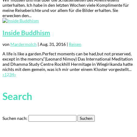
unterhalten. Ich habe in den letzten Wochen viele Komplimente für
meine Reiseberichte und vor allem für die Bilder erhalten. Sie
erwecken den...
Inside Buddhism
von
Mardermolch
|
Aug. 31, 2016
|
Reisen
A life is like a garden.Perfect moments can be had,but not preserved,
except in the memory.“(Leonard Nimoy) Das International Meditation
Übersicht
and Dhamma Study Centre Rockhill Hermitage in Wiegirikanda hatte
nichts mit dem gemein, was ich mir unter einem Kloster vorgestellt...
Der
Mardermolch
«
1
2
3
4
»
Bücher
Search
Archiv
Reisen
Suchen nach:
Literarisches
Login/Anmelden