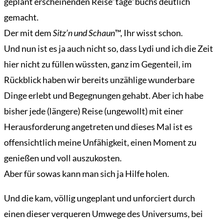
geplant erscheinenden Reise“tage“buchs deutlich
gemacht.
Der mit dem
Sitz’n und Schaun
™, Ihr wisst schon.
Und nun ist es ja auch nicht so, dass Lydi und ich die Zeit
hier nicht zu füllen wüssten, ganz im Gegenteil, im
Rückblick haben wir bereits unzählige wunderbare
Dinge erlebt und Begegnungen gehabt. Aber ich habe
bisher jede (längere) Reise (ungewollt) mit einer
Herausforderung angetreten und dieses Mal ist es
offensichtlich meine Unfähigkeit, einen Moment zu
genießen und voll auszukosten.
Aber für sowas kann man sich ja Hilfe holen.
Und die kam, völlig ungeplant und unforciert durch
einen dieser verqueren Umwege des Universums, bei