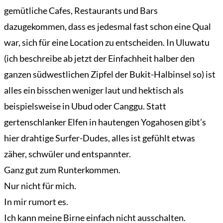
Der
gemütliche Cafes, Restaurants und Bars
Mardermolch
dazugekommen, dass es jedesmal fast schon eine Qual
Bücher
war, sich für eine Location zu entscheiden. In Uluwatu
Archiv
(ich beschreibe ab jetzt der Einfachheit halber den
Reisen
ganzen südwestlichen Zipfel der Bukit-Halbinsel so) ist
Literarisches
alles ein bisschen weniger laut und hektisch als
beispielsweise in Ubud oder Canggu. Statt
Login/Anmelden
gertenschlanker Elfen in hautengen Yogahosen gibt’s
hier drahtige Surfer-Dudes, alles ist gefühlt etwas
zäher, schwüler und entspannter.
Ganz gut zum Runterkommen.
Nur nicht für mich.
In mir rumort es.
Ich kann meine Birne einfach nicht ausschalten.