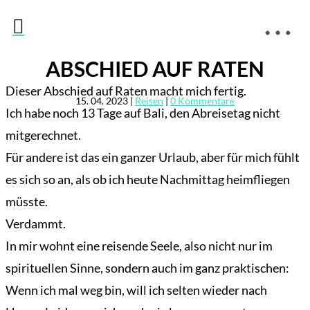

ABSCHIED AUF RATEN
Dieser Abschied auf Raten macht mich fertig.
15. 04. 2023
|
Reisen
|
0 Kommentare
Ich habe noch 13 Tage auf Bali, den Abreisetag nicht
mitgerechnet.
Für andere ist das ein ganzer Urlaub, aber für mich fühlt
es sich so an, als ob ich heute Nachmittag heimfliegen
müsste.
Verdammt.
In mir wohnt eine reisende Seele, also nicht nur im
spirituellen Sinne, sondern auch im ganz praktischen:
Wenn ich mal weg bin, will ich selten wieder nach